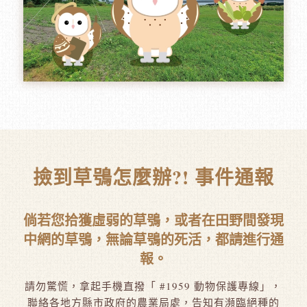
撿到草鴞怎麼辦?! 事件通報
倘若您拾獲虛弱的草鴞，或者在田野間發現
中網的草鴞，無論草鴞的死活，都請進行通
報。
請勿驚慌，拿起手機直撥「 #1959 動物保護專線」，
聯絡各地方縣市政府的農業局處，告知有瀕臨絕種的