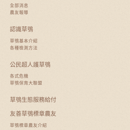
全部消息
農友報導
認識草鴞
草鴞基本介紹
各種檢測方法
公民超人護草鴞
各式危機
草鴞保育大聯盟
草鴞生態服務給付
友善草鴞標章農友
草鴞標章農友介紹