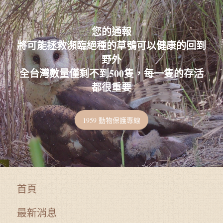
您的通報
將可能拯救瀕臨絕種的草鴞可以健康的回到
野外
全台灣數量僅剩不到500隻，每一隻的存活
都很重要
1959 動物保護專線
首頁
最新消息