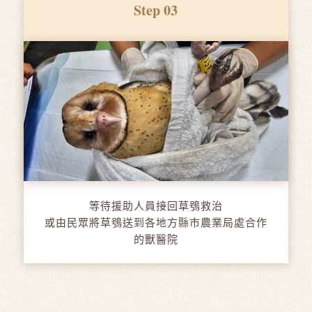
Step 03
等待援助人員接回草鴞救治
或由民眾將草鴞送到各地方縣市農業局處合作
的獸醫院