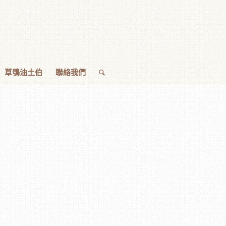
草鴞油土伯
聯絡我們