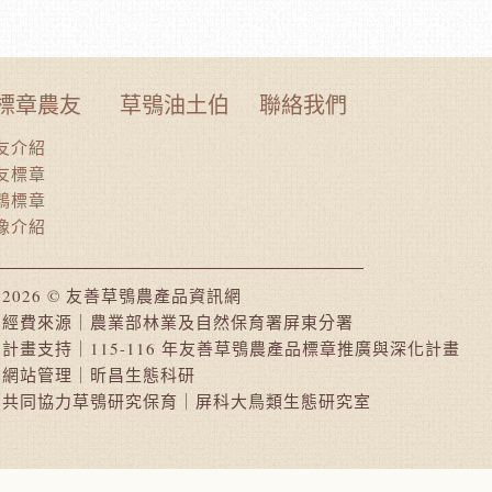
標章農友
草鴞油土伯
聯絡我們
友介紹
友標章
鴞標章
像介紹
2026 © 友善草鴞農產品資訊網
經費來源｜農業部林業及自然保育署屏東分署
計畫支持｜115-116 年友善草鴞農產品標章推廣與深化計畫
網站管理｜昕昌生態科研
共同協力草鴞研究保育｜屏科大鳥類生態研究室