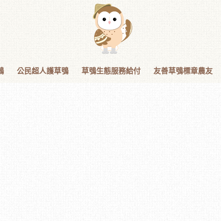
鴞
公民超人護草鴞
草鴞生態服務給付
友善草鴞標章農友