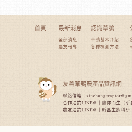
首頁
最新消息
認識草鴞
全部消息
草鴞基本介紹
農友報導
各種檢測方法
友善草鴞農產品資訊網
聯絡信箱｜
xinchangeraptor@gm
合作洽詢LINE@｜
鷹你而生（昕
農友洽詢LINE@｜
昕昌生態科研