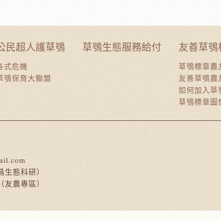
公民超人護草鴞
草鴞生態服務給付
友善草鴞
各式危機
草鴞標章農
草鴞保育大聯盟
友善草鴞農
如何加入草
草鴞標章圖
ail.com
昌生態科研）
（友農專區）