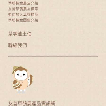
草鴞標章農友介紹
友善草鴞農友標章
如何加入草鴞標章
草鴞標章圖像介紹
草鴞油土伯
聯絡我們
友善草鴞農產品資訊網