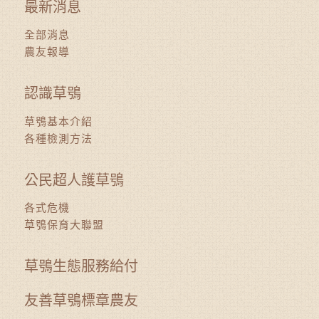
最新消息
全部消息
農友報導
認識草鴞
草鴞基本介紹
各種檢測方法
公民超人護草鴞
各式危機
草鴞保育大聯盟
草鴞生態服務給付
友善草鴞標章農友