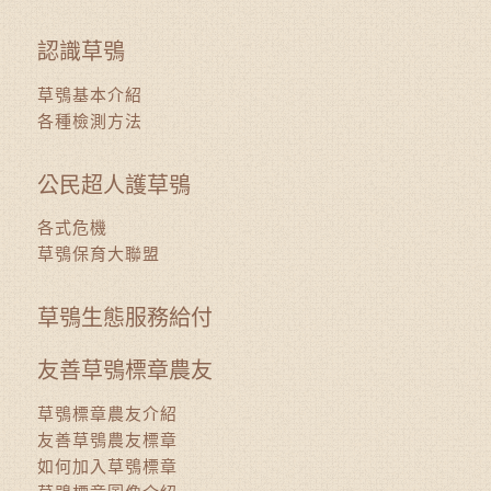
認識草鴞
草鴞基本介紹
各種檢測方法
公民超人護草鴞
各式危機
草鴞保育大聯盟
草鴞生態服務給付
友善草鴞標章農友
草鴞標章農友介紹
友善草鴞農友標章
如何加入草鴞標章