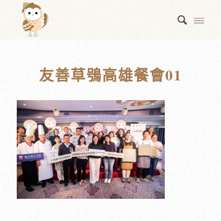
友善草鴞高雄餐會01