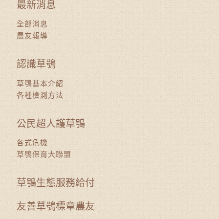
最新消息
全部消息
農友報導
認識草鴞
草鴞基本介紹
各種檢測方法
公民超人護草鴞
各式危機
草鴞保育大聯盟
草鴞生態服務給付
友善草鴞標章農友