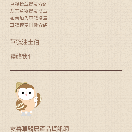
草鴞標章農友介紹
友善草鴞農友標章
如何加入草鴞標章
草鴞標章圖像介紹
草鴞油土伯
聯絡我們
友善草鴞農產品資訊網