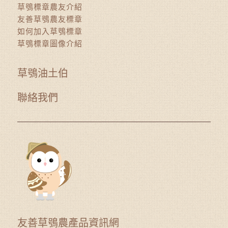
草鴞標章農友介紹
友善草鴞農友標章
如何加入草鴞標章
草鴞標章圖像介紹
草鴞油土伯
聯絡我們
友善草鴞農產品資訊網