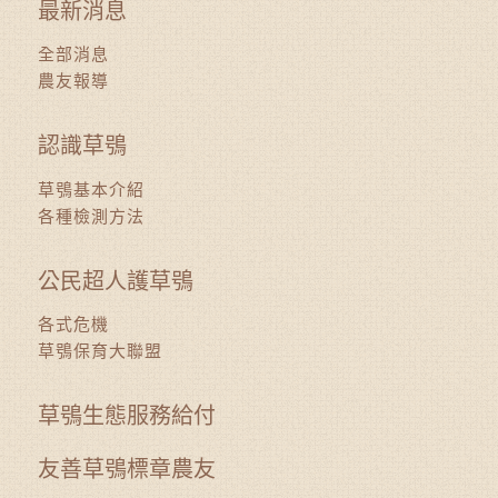
最新消息
全部消息
農友報導
認識草鴞
草鴞基本介紹
各種檢測方法
公民超人護草鴞
各式危機
草鴞保育大聯盟
草鴞生態服務給付
友善草鴞標章農友