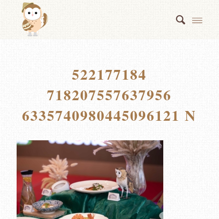
522177184
718207557637956
6335740980445096121 N