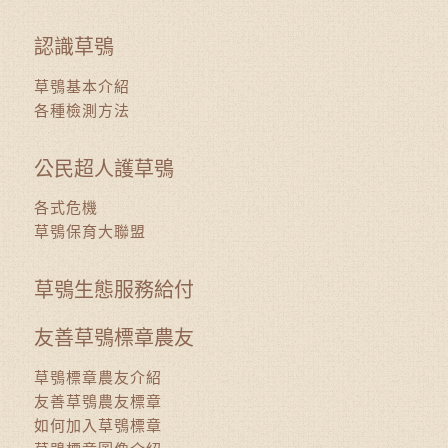
認識草鴞
草鴞基本介紹
各種檢測方法
公民超人護草鴞
各式危機
草鴞保育大聯盟
草鴞生態服務給付
友善草鴞標章農友
草鴞標章農友介紹
友善草鴞農友標章
如何加入草鴞標章