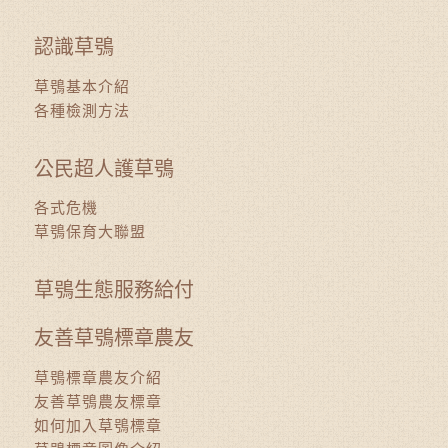
認識草鴞
草鴞基本介紹
各種檢測方法
公民超人護草鴞
各式危機
草鴞保育大聯盟
草鴞生態服務給付
友善草鴞標章農友
草鴞標章農友介紹
友善草鴞農友標章
如何加入草鴞標章