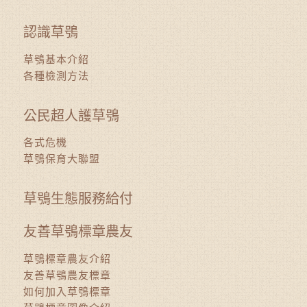
認識草鴞
草鴞基本介紹
各種檢測方法
公民超人護草鴞
各式危機
草鴞保育大聯盟
草鴞生態服務給付
友善草鴞標章農友
草鴞標章農友介紹
友善草鴞農友標章
如何加入草鴞標章