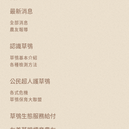
最新消息
全部消息
農友報導
認識草鴞
草鴞基本介紹
各種檢測方法
公民超人護草鴞
各式危機
草鴞保育大聯盟
草鴞生態服務給付