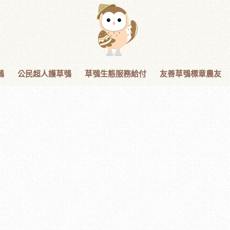
鴞
公民超人護草鴞
草鴞生態服務給付
友善草鴞標章農友