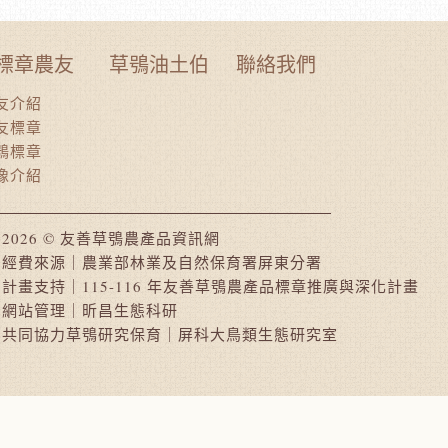
標章農友
草鴞油土伯
聯絡我們
友介紹
友標章
鴞標章
像介紹
2026 © 友善草鴞農產品資訊網
經費來源｜農業部林業及自然保育署屏東分署
計畫支持｜115-116 年友善草鴞農產品標章推廣與深化計畫
網站管理｜昕昌生態科研
共同協力草鴞研究保育｜屏科大鳥類生態研究室