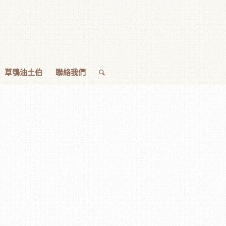
草鴞油土伯
聯絡我們