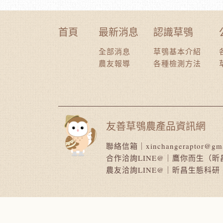
首頁
最新消息
認識草鴞
全部消息
草鴞基本介紹
農友報導
各種檢測方法
友善草鴞農產品資訊網
聯絡信箱｜
xinchangeraptor@gm
合作洽詢LINE@｜
鷹你而生（昕
農友洽詢LINE@｜
昕昌生態科研