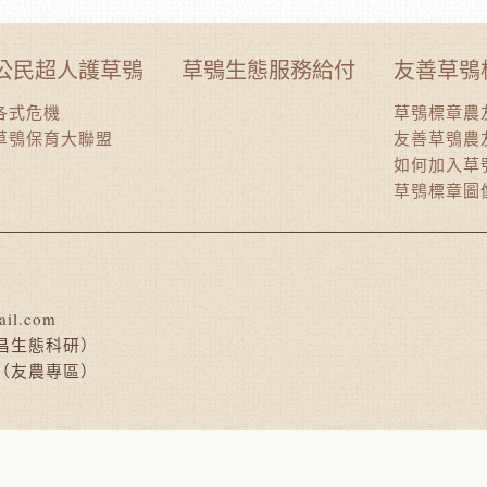
公民超人護草鴞
草鴞生態服務給付
友善草鴞
各式危機
草鴞標章農
草鴞保育大聯盟
友善草鴞農
如何加入草
草鴞標章圖
ail.com
昌生態科研）
（友農專區）