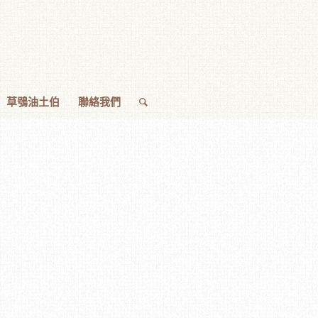
草鴞油土伯
聯絡我們