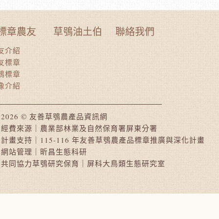
標章農友
草鴞油土伯
聯絡我們
友介紹
友標章
鴞標章
像介紹
2026 © 友善草鴞農產品資訊網
經費來源｜農業部林業及自然保育署屏東分署
計畫支持｜115-116 年友善草鴞農產品標章推廣與深化計畫
網站管理｜昕昌生態科研
共同協力草鴞研究保育｜屏科大鳥類生態研究室