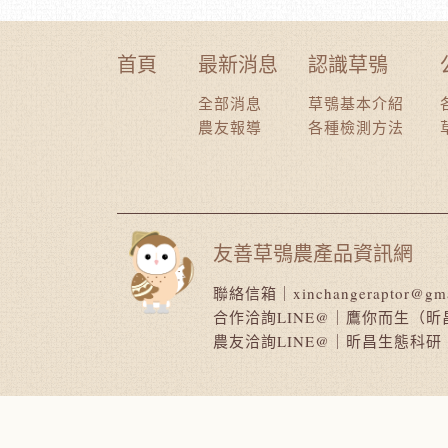
首頁
最新消息
認識草鴞
全部消息
草鴞基本介紹
農友報導
各種檢測方法
友善草鴞農產品資訊網
聯絡信箱｜
xinchangeraptor@gm
合作洽詢LINE@｜
鷹你而生（昕
農友洽詢LINE@｜
昕昌生態科研