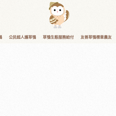
鴞
公民超人護草鴞
草鴞生態服務給付
友善草鴞標章農友