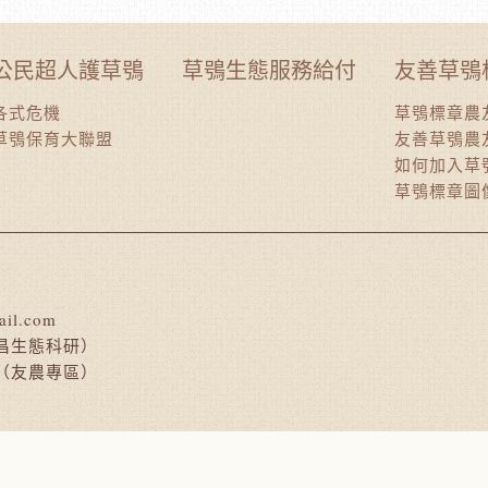
公民超人護草鴞
草鴞生態服務給付
友善草鴞
各式危機
草鴞標章農
草鴞保育大聯盟
友善草鴞農
如何加入草
草鴞標章圖
ail.com
昌生態科研）
（友農專區）