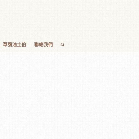
草鴞油土伯
聯絡我們