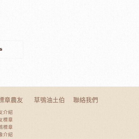
標章農友
草鴞油土伯
聯絡我們
友介紹
友標章
鴞標章
像介紹