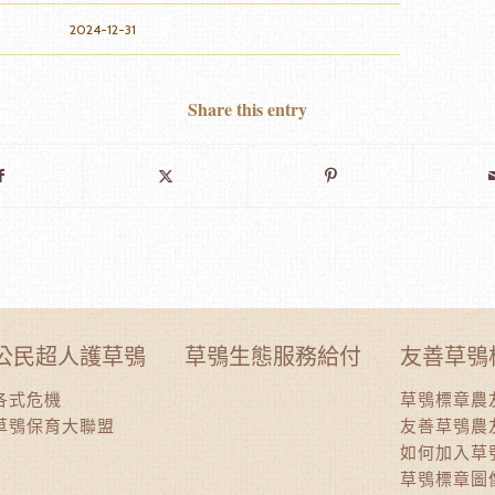
2024-12-31
Share this entry
公民超人護草鴞
草鴞生態服務給付
友善草鴞
各式危機
草鴞標章農
草鴞保育大聯盟
友善草鴞農
如何加入草
草鴞標章圖