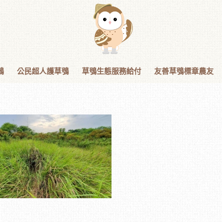
鴞
公民超人護草鴞
草鴞生態服務給付
友善草鴞標章農友